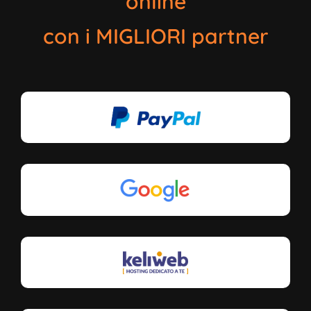
online
con i MIGLIORI partner