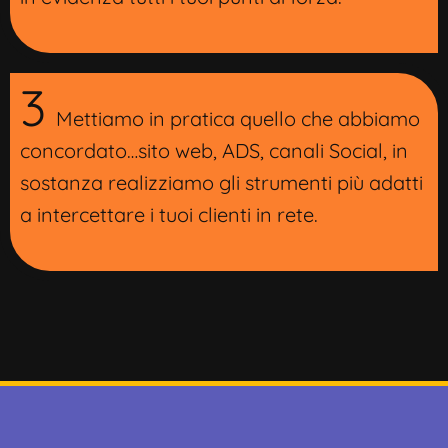
3
Mettiamo in pratica quello che abbiamo
concordato…sito web, ADS, canali Social, in
sostanza realizziamo gli strumenti più adatti
a intercettare i tuoi clienti in rete.